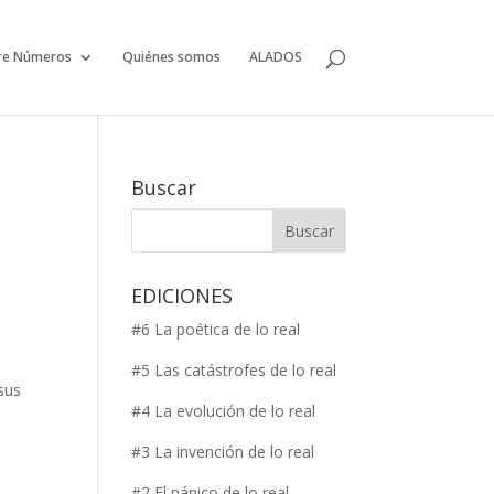
re Números
Quiénes somos
ALADOS
Buscar
EDICIONES
#6 La poética de lo real
#5 Las catástrofes de lo real
sus
#4 La evolución de lo real
#3 La invención de lo real
#2 El pánico de lo real