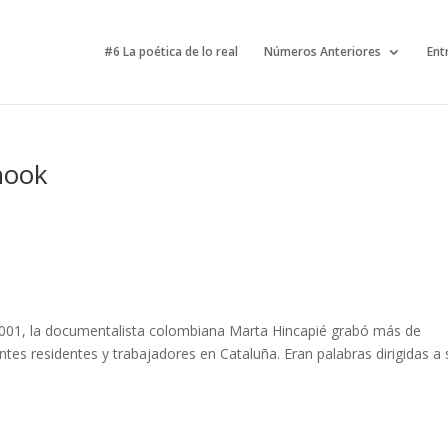
#6 La poética de lo real
Números Anteriores
Ent
nook
2001, la documentalista colombiana Marta Hincapié grabó más de
tes residentes y trabajadores en Cataluña. Eran palabras dirigidas a 