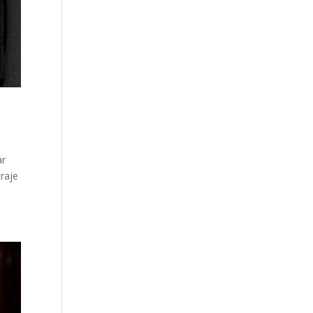
ar
raje