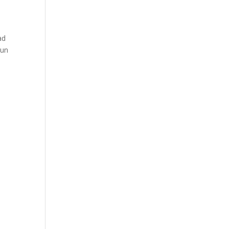
ad
 un