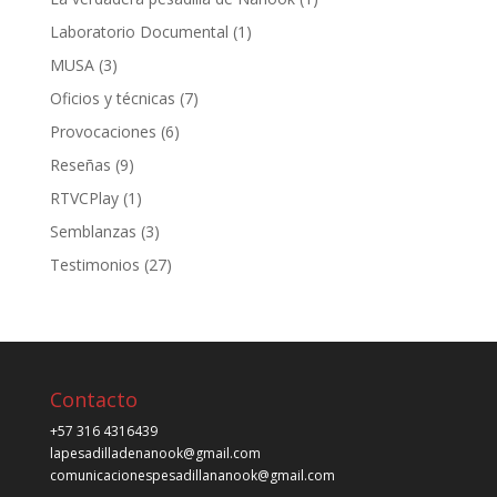
Laboratorio Documental
(1)
MUSA
(3)
Oficios y técnicas
(7)
Provocaciones
(6)
Reseñas
(9)
RTVCPlay
(1)
Semblanzas
(3)
Testimonios
(27)
Contacto
+57 316 4316439
lapesadilladenanook@gmail.com
comunicacionespesadillananook@gmail.com