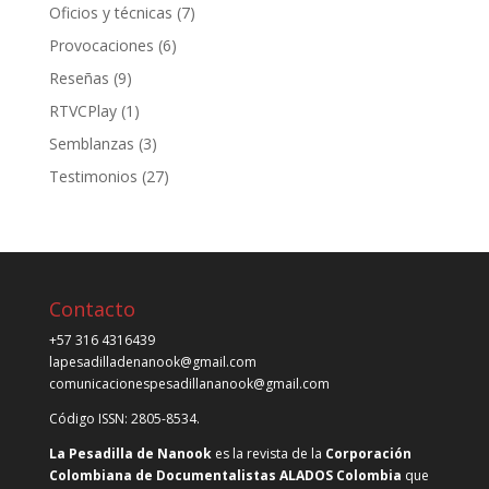
Oficios y técnicas
(7)
Provocaciones
(6)
Reseñas
(9)
RTVCPlay
(1)
Semblanzas
(3)
Testimonios
(27)
Contacto
+57 316 4316439
lapesadilladenanook@gmail.com
comunicacionespesadillananook@gmail.com
Código ISSN: 2805-8534.
La Pesadilla de Nanook
es la revista de la
Corporación
Colombiana de Documentalistas ALADOS Colombia
que