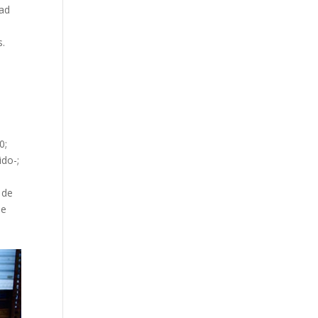
dad
s.
0;
ido-;
 de
ue