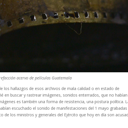
efacción acervo de películas Guatemala
de los hallazgos de esos archivos de mala calidad o en estado de
ñé en buscar y rastrear imágenes, sonidos enterrados, que no habían
mágenes es también una forma de resistencia, una postura política. 
 habían escuchado el sonido de manifestaciones del 1 mayo grabadas
 de los ministros y generales del Ejército que hoy en día son acusa