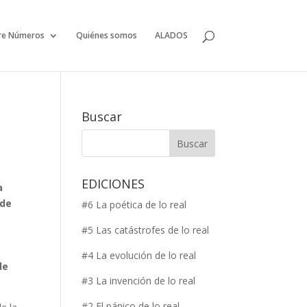
re Números
Quiénes somos
ALADOS
Buscar
EDICIONES
a
 de
#6 La poética de lo real
,
#5 Las catástrofes de lo real
#4 La evolución de lo real
de
#3 La invención de lo real
#2 El pánico de lo real