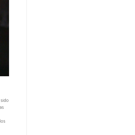
 sido
Las
dos