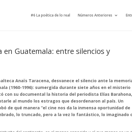
#6 La poética de lo real
Números Anteriores
Ent
 en Guatemala: entre silencios y
malteca Anaïs Taracena, desvanece el silencio ante la memori
mala (1960-1996): sumergida durante siete años en el misterio
ó con su documental la historia del periodista Elías Barahona
contarle al mundo los estragos que desordenaron al país. Un
robó de qué manera “el cine nos da la inmensa oportunidad de
mbrado, lo truncado, pero a la vez lo fantástico, lo imaginado 