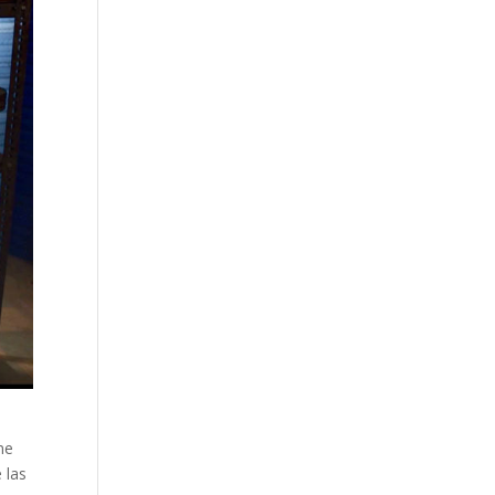
me
 las