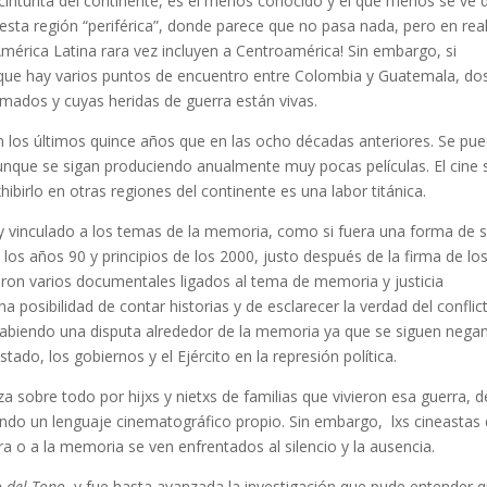
 cinturita del continente, es el menos conocido y el que menos se ve d
esta región “periférica”, donde parece que no pasa nada, pero en rea
América Latina rara vez incluyen a Centroamérica! Sin embargo, si
ue hay varios puntos de encuentro entre Colombia y Guatemala, do
armados y cuyas heridas de guerra están vivas.
 los últimos quince años que en las ocho décadas anteriores. Se pu
unque se sigan produciendo anualmente muy pocas películas. El cine 
hibirlo en otras regiones del continente es una labor titánica.
 vinculado a los temas de la memoria, como si fuera una forma de 
los años 90 y principios de los 2000, justo después de la firma de lo
on varios documentales ligados al tema de memoria y justicia
 posibilidad de contar historias y de esclarecer la verdad del conflic
abiendo una disputa alrededor de la memoria ya que se siguen nega
tado, los gobiernos y el Ejército en la represión política.
za sobre todo por hijxs y nietxs de familias que vivieron esa guerra, 
ndo un lenguaje cinematográfico propio. Sin embargo, lxs cineastas
a o a la memoria se ven enfrentados al silencio y la ausencia.
io del Topo
, y fue hasta avanzada la investigación que pude entender 