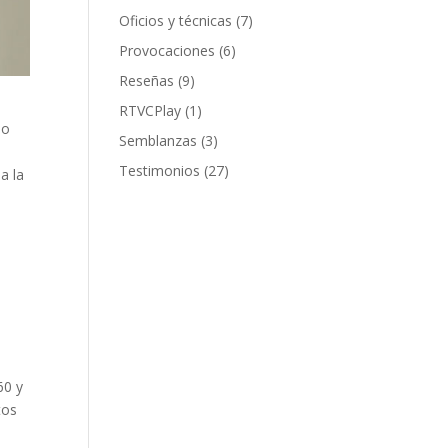
Oficios y técnicas
(7)
Provocaciones
(6)
Reseñas
(9)
RTVCPlay
(1)
no
Semblanzas
(3)
Testimonios
(27)
a la
u
60 y
tos
,