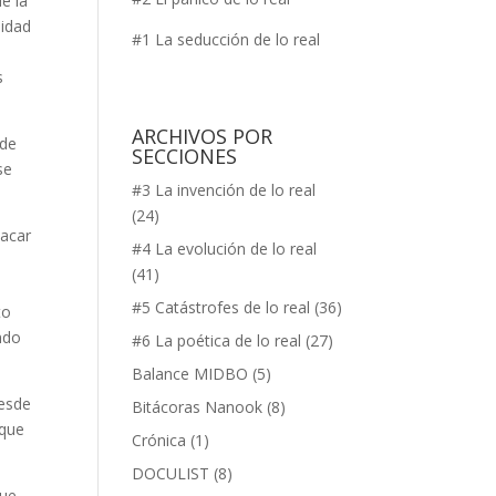
e la
lidad
#1 La seducción de lo real
s
ARCHIVOS POR
ede
SECCIONES
se
#3 La invención de lo real
(24)
sacar
#4 La evolución de lo real
s
(41)
#5 Catástrofes de lo real
(36)
to
ndo
#6 La poética de lo real
(27)
Balance MIDBO
(5)
desde
Bitácoras Nanook
(8)
 que
Crónica
(1)
DOCULIST
(8)
que