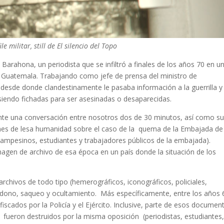
e militar, still de El silencio del Topo
Barahona, un periodista que se infiltró a finales de los años 70 en u
n Guatemala. Trabajando como jefe de prensa del ministro de
 desde donde clandestinamente le pasaba información a la guerrilla y 
siendo fichadas para ser asesinadas o desaparecidas.
mente una conversación entre nosotros dos de 30 minutos, así como s
enes de lesa humanidad sobre el caso de la quema de la Embajada de
mpesinos, estudiantes y trabajadores públicos de la embajada).
en de archivo de esa época en un país donde la situación de los
archiv
os de todo tipo (hemerográficos, iconográficos, policiales,
andono, saqueo y ocultamiento. Más específicamente, entre los años 
cados por la Policía y el Ejército.
Inclusive, parte de esos documen
, fueron destruidos por la misma oposición (periodistas, estudiantes