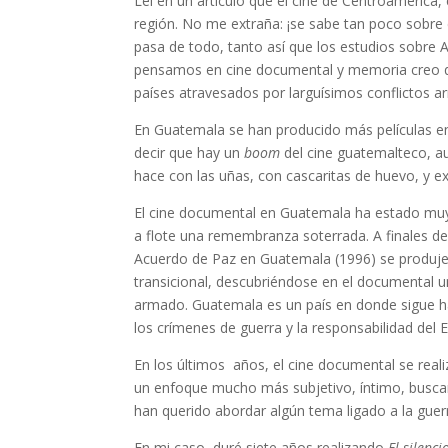
Leí en un artículo que el cine de Centroamérica,
región. No me extraña: ¡se sabe tan poco sobre 
pasa de todo, tanto así que los estudios sobre 
pensamos en cine documental y memoria creo q
países atravesados por larguísimos conflictos 
En Guatemala se han producido más películas en
decir que hay un
boom
del cine guatemalteco, a
hace con las uñas, con cascaritas de huevo, y ex
El cine documental en Guatemala ha estado muy
a flote una remembranza soterrada. A finales de 
Acuerdo de Paz en Guatemala (1996) se produjer
transicional, descubriéndose en el documental una
armado. Guatemala es un país en donde sigue h
los crímenes de guerra y la responsabilidad del Es
En los últimos años, el cine documental se reali
un enfoque mucho más subjetivo, íntimo, busca
han querido abordar algún tema ligado a la guerr
En mi caso, duré siete años realizando
El silenc