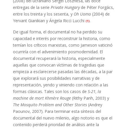
(2008) del ucraniano Sergei Losznitsa, las doce
entregas de la serie
Private Hungary
de Péter Forgács,
entre los treinta y los sesenta, y
Oh Uomo
(2004) de
Yervant Gianikian y Ángela Ricci Lucchi
.
(1)
De igual forma, el documental no ha perdido su
capacidad e interés por reconstruir la historia, como
temían los críticos marxistas, como Jameson vaticinó
ocurriría con el advenimiento posmodernidad. El
documental recuperará la historia, especialmente
aquellas que convocan víctimas de tragedias que
empieza a esclarecerse pasadas las décadas, a la par
que explorará sus posibilidades narrativas y de
representación, yendo y viniendo con relación a las
formas clásicas. Tales son los casos de
S-21, la
machine de mort Khmère Rouge
(Rithy Panh, 2003) y
The Mosquito Problem and Other Stories
(Andrey
Paounov, 2007). Para terminar esta síntesis del
documental del nuevo milenio, algo notorio es que el
contenido perderá prioridad de análisis ante la