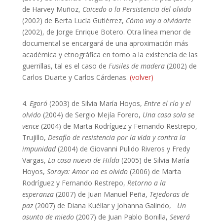
de Harvey Muñoz,
Caicedo o la Persistencia del olvido
(2002) de Berta Lucía Gutiérrez,
Cómo voy a olvidarte
(2002), de Jorge Enrique Botero. Otra línea menor de
documental se encargará de una aproximación más
académica y etnográfica en torno a la existencia de las
guerrillas, tal es el caso de
Fusiles de madera
(2002) de
Carlos Duarte y Carlos Cárdenas.
(volver)
4.
Egoró
(2003) de Silvia María Hoyos,
Entre el río y el
olvido
(2004) de Sergio Mejía Forero,
Una casa sola se
vence
(2004) de Marta Rodríguez y Fernando Restrepo,
Trujillo,
Desafío de resistencia por la vida y contra la
impunidad
(2004) de Giovanni Pulido Riveros y Fredy
Vargas,
La casa nueva de Hilda
(2005) de Silvia María
Hoyos,
Soraya: Amor no es olvido
(2006) de Marta
Rodríguez y Fernando Restrepo,
Retorno a la
esperanza
(2007) de Juan Manuel Peña,
Tejedoras de
paz
(2007) de Diana Kuéllar y Johanna Galindo,
Un
asunto de miedo
(2007) de Juan Pablo Bonilla,
Severá