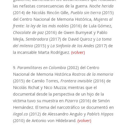
las nefastas consecuencias de la guerra.
Noche herida
(2014) de Nicolás Rincón Gille,
Pueblo sin tierra
(2015)
del Centro Nacional de Memoria Histórica,
Mujeres al
frente: la ley de las más nobles
(2016) de Lula Gómez,
Chocolate de paz
(2016) de Gwen Burnyeat y Pablo
Mejía,
Sembradora
(2017) de David Quiroz y
La toma
del milenio
(2015) y
La Sinfonía de los Andes
(2017) de
la incansable Marta Rodríguez.
(volver)
9.
Paramilitares en Colombia
(2002) del Centro
Nacional de Memoria Histórica
Rostros de la memoria
(2015) de Camilo Torres,
Frontera invisible
(2016) de
Nicolás Richat y Nico Muzza; mientras que el
documental desde la perspectiva de un hijo de la
víctima tuvo su muestra en
Pizarro
(2016) de Simón
Hernández. El tema del narcotráfico se documentó en
ilegal.co
(2012) de Alessandro Angulo y
Pablo’s Hippos
(2010) de Antonio von Hildebrand.
(volver)