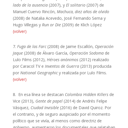
lado de la ausencia
(2007), y
El solitario
(2007) de
Manuel Cuervo Rincón,
Machuca, diez años de olvido
(2008) de Natalia Acevedo, José Fernando Serna y
Hugo Villegas y
Run or Die
(2009) de Klich López
(volver)
7.
Fuga de las Farc
(2008) de Jaime Escallón,
Operación
Jaque
(2008) de Álvaro García,
Operación Sodoma
de
Lulo Films (2012),
Héroes anónimos
(2012) realizado
por Caracol TV e
Inventos de Guerra
(2013) producida
por
National Geographic
y realizada por Lulo Films.
(volver)
8.
En esa línea se destacan
Colombia Hidden Killers
de
Vice (2013),
Gente de papel
(2014) de Andrés Felipe
Vásquez,
Ciudad Invisible
(2016) de David Quiroz. Por
el contrario, y de seguro auspiciado por el momento
político que se vivía, al menos como directriz de
gobierno, aumentaron los documentales que relataban