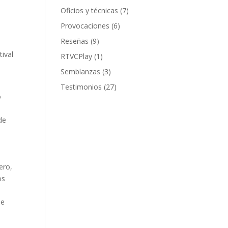
Oficios y técnicas
(7)
Provocaciones
(6)
o
Reseñas
(9)
ival
RTVCPlay
(1)
Semblanzas
(3)
Testimonios
(27)
o
de
a
ero,
os
de