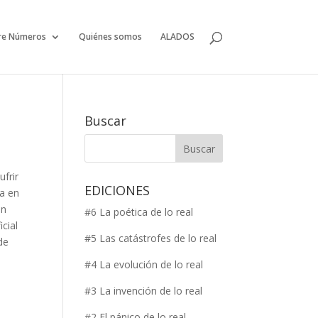
re Números
Quiénes somos
ALADOS
Buscar
frir
EDICIONES
da en
an
#6 La poética de lo real
cial
#5 Las catástrofes de lo real
de
#4 La evolución de lo real
#3 La invención de lo real
#2 El pánico de lo real