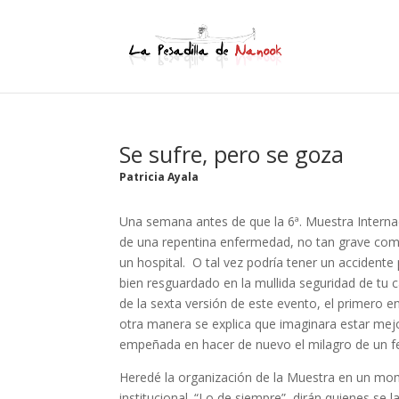
Se sufre, pero se goza
Patricia Ayala
Una semana antes de que la 6ª. Muestra Interna
de una repentina enfermedad, no tan grave como 
un hospital. O tal vez podría tener un accidente
bien resguardado en la mullida seguridad de tu c
de la sexta versión de este evento, el primero e
otra manera se explica que imaginara estar me
empeñada en hacer de nuevo el milagro de un fe
Heredé la organización de la Muestra en un mome
institucional. “Lo de siempre”, dirán quienes se l