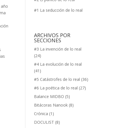
n año
#1 La seducción de lo real
uma
ación
e
ARCHIVOS POR
SECCIONES
#3 La invención de lo real
s
(24)
ias
#4 La evolución de lo real
(41)
#5 Catástrofes de lo real
(36)
#6 La poética de lo real
(27)
Balance MIDBO
(5)
Bitácoras Nanook
(8)
Crónica
(1)
DOCULIST
(8)