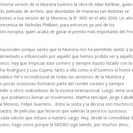
a misma versión de la Muestra tuvimos la obra de Allan Berliner, quien
i, películas de archivo, que abordadas de maneras tan distintas se
stentes a esa versión de la Muestra, la 8ª. MID en el año 2006. Un añ
resencia de Nicholas Philibert, para entonces ya uno de los
ón europea, quien acaba de ganar el premio más importante del Fest
 nacionales porque siento que la Muestra nos ha permitido asistir a la
alimentado e influenciado por aquello que hemos podido ver y aquell
cio. Hay que empezar este somero y siempre injusto listado con la
tha Rodríguez y Luis Ospina, tanto a ella como a él tuvimos el honor 
blico fiel e incondicional de todas las versiones de la Muestra y
 no pocas ocasiones formaron parte del comité curador y siempre
der a otros realizadores de la escena internacional. Luego viene un
 que podríamos llamar un movimiento: Martha Hincapié, Jorge Caball
rcía Moreno, Felipe Guerrero… Entre la sexta y la décima son muchos l
uesto, de películas que hicieron que valieran la pena los sucesivos
 cada edición que estuvo a nuestro cargo. Hoy, desde la comodidad 
cercano, hago votos porque la MIDBO siga siendo, por muchos años,