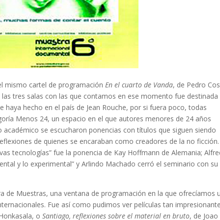
 el mismo cartel de programación
En el cuarto de Vanda
, de Pedro Cos
e las tres salas con las que contamos en ese momento fue destinada
e haya hecho en el país de Jean Rouche, por si fuera poco, todas
goría Menos 24, un espacio en el que autores menores de 24 años
io académico se escucharon ponencias con títulos que siguen siendo
eflexiones de quienes se encaraban como creadores de la no ficción.
evas tecnologías” fue la ponencia de Kay Hoffmann de Alemania; Alfre
ntal y lo experimental” y Arlindo Machado cerró el seminario con su
tra de Muestras, una ventana de programación en la que ofrecíamos 
 internacionales. Fue así como pudimos ver películas tan impresionant
 Honkasala, o
Santiago, reflexiones sobre el material en bruto
, de Joao