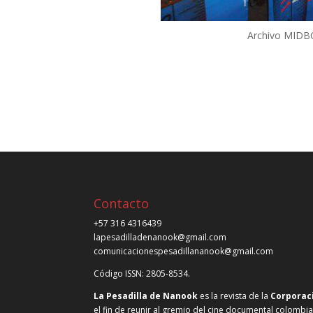
Archivo MIDBO
Contacto
+57 316 4316439
lapesadilladenanook@gmail.com
comunicacionespesadillananook@gmail.com
Código ISSN: 2805-8534.
La Pesadilla de Nanook
es la revista de la
Corporac
el fin de reunir al gremio del cine documental colombi