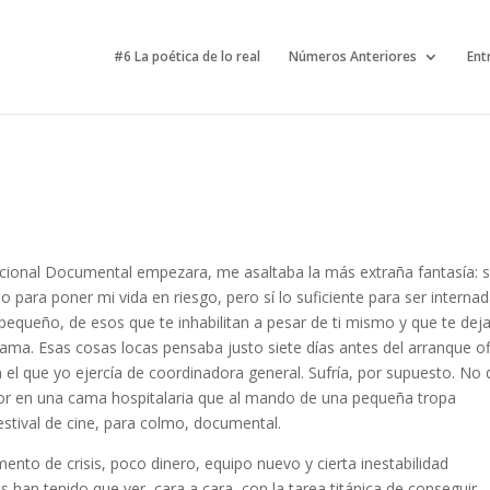
#6 La poética de lo real
Números Anteriores
Ent
cional Documental empezara, me asaltaba la más extraña fantasía: su
para poner mi vida en riesgo, pero sí lo suficiente para ser interna
 pequeño, de esos que te inhabilitan a pesar de ti mismo y que te dej
ama. Esas cosas locas pensaba justo siete días antes del arranque ofi
n el que yo ejercía de coordinadora general. Sufría, por supuesto. No 
jor en una cama hospitalaria que al mando de una pequeña tropa
stival de cine, para colmo, documental.
nto de crisis, poco dinero, equipo nuevo y cierta inestabilidad
as han tenido que ver, cara a cara, con la tarea titánica de conseguir