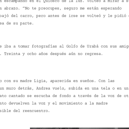
n escampando en el Quiosco de la luz. Volteó a mirar a s
n abrazo. “No te preocupes, seguro me están esperando
bajó del carro, pero antes de irse se volteó y le pidió 
rea de su parte.
e iba a tomar fotografías al Golfo de Urabá con sus amig
o. Treinta y ocho años después aún no regresa.
o con su madre Ligia, aparecida en sueños. Con las
 un muro detrás, Andrea
vuela,
subida en una tela o en un
ato cantado se escucha de fondo a través de la voz de ot
nto devuelven la voz y el movimiento a la madre
sible del reencuentro.