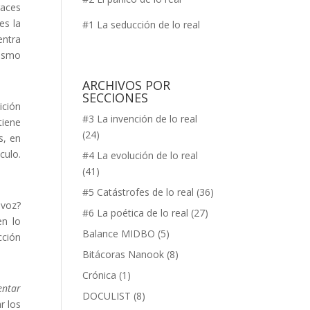
gaces
es la
#1 La seducción de lo real
entra
mismo
ARCHIVOS POR
SECCIONES
ición
#3 La invención de lo real
tiene
(24)
s, en
culo.
#4 La evolución de lo real
(41)
#5 Catástrofes de lo real
(36)
 voz?
#6 La poética de lo real
(27)
en lo
Balance MIDBO
(5)
cción
Bitácoras Nanook
(8)
Crónica
(1)
entar
DOCULIST
(8)
r los