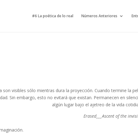
#6 La poética de lo real
Números Anteriores
Ent
 son visibles sólo mientras dura la proyección. Cuando termine la pel
lidad. Sin embargo, esto no evitará que existan. Permanecen en silenc
algún lugar bajo el ajetreo de la vida cotid
Erased___Ascent of the invis
 imaginación.