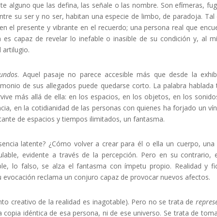
ente alguno que las defina, las señale o las nombre. Son efímeras, fu
ntre su ser y no ser, habitan una especie de limbo, de paradoja. Tal 
en el presente y vibrante en el recuerdo; una persona real que encu
a es capaz de revelar lo inefable o inasible de su condición y, al 
 artilugio.
undos
. Aquel pasaje no parece accesible más que desde la exhib
stimonio de sus allegados puede quedarse corto. La palabra hablada 
ive más allá de ella: en los espacios, en los objetos, en los sonido
ia, en la cotidianidad de las personas con quienes ha forjado un vín
tante de espacios y tiempos ilimitados, un fantasma.
encia latente?
¿Cómo volver a crear para él o ella un cuerpo, una
culable, evidente a través de la percepción. Pero en su contrario, 
sable, lo falso, se alza el fantasma con ímpetu propio. Realidad y fi
 Su evocación reclama un conjuro capaz de provocar nuevos afectos.
nto creativo de la realidad es inagotable). Pero no se trata de
repres
a copia idéntica de esa persona, ni de ese universo. Se trata de toma