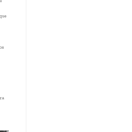
u
que
os
ra