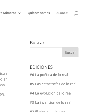
re Números
Quiénes somos
ALADOS
Buscar
EDICIONES
ícula
#6 La poética de lo real
io en
#5 Las catástrofes de lo real
iana.
#4 La evolución de lo real
ible.
#3 La invención de lo real
#2 El pánico de lo real