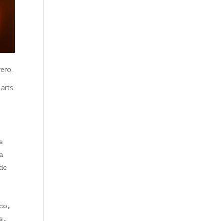
rero.
arts.
s
a
de
co,
s,