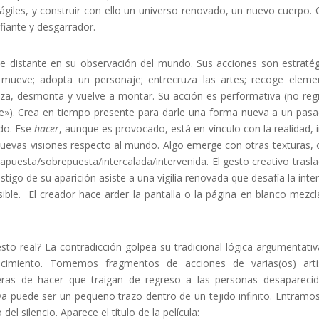
rágiles, y construir con ello un universo renovado, un nuevo cuerpo. 
fiante y desgarrador.
e distante en su observación del mundo. Sus acciones son estratég
ueve; adopta un personaje; entrecruza las artes; recoge eleme
aniza, desmonta y vuelve a montar. Su acción es performativa (no regi
e»
). Crea en tiempo presente para darle una forma nueva a un pas
do. Ese
hacer
, aunque es provocado, está en vínculo con la realidad, i
uevas visiones respecto al mundo. Algo emerge con otras texturas, 
puesta/sobrepuesta/intercalada/intervenida. El gesto creativo trasla
estigo de su aparición asiste a una vigilia renovada que
desafía la inte
sible. El creador hace arder la pantalla o la página en blanco mezc
sto real? La contradicción golpea su tradicional lógica argumentativ
imiento. Tomemos fragmentos de acciones de varias(os) artis
as de hacer que traigan de regreso a las personas desapareci
iva puede ser un pequeño trazo dentro de un tejido infinito. Entramos
el silencio. Aparece el título de la película: