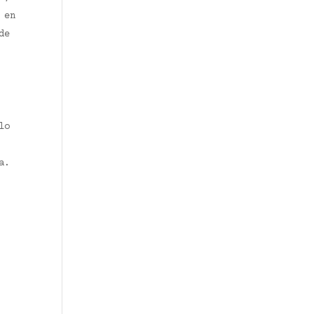
 en
de
lo
ea.