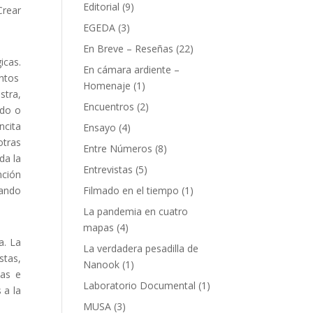
Editorial
(9)
Crear
EGEDA
(3)
En Breve – Reseñas
(22)
icas.
En cámara ardiente –
ntos
Homenaje
(1)
stra,
Encuentros
(2)
ado o
ncita
Ensayo
(4)
otras
Entre Números
(8)
da la
Entrevistas
(5)
nción
Filmado en el tiempo
(1)
lando
La pandemia en cuatro
mapas
(4)
a. La
La verdadera pesadilla de
tas,
Nanook
(1)
das e
Laboratorio Documental
(1)
 a la
MUSA
(3)