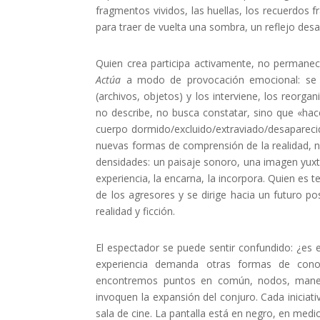
fragmentos vividos, las huellas, los recuerdos f
para traer de vuelta una sombra, un reflejo desa
Quien crea participa activamente, no permanec
Actúa
a modo de provocación emocional: se m
(archivos, objetos) y los interviene, los reorg
no describe, no busca constatar, sino que «hac
cuerpo dormido/excluido/extraviado/desapareci
nuevas formas de comprensión de la realidad, n
densidades: un paisaje sonoro, una imagen yuxta
experiencia, la encarna, la incorpora. Quien es t
de los agresores
y se dirige hacia un futuro po
realidad y ficción.
El espectador se puede sentir confundido: ¿es e
experiencia demanda otras formas de conoc
encontremos puntos en común, nodos, maner
invoquen la expansión del conjuro. Cada iniciat
sala de cine. La pantalla está en negro, en medio d