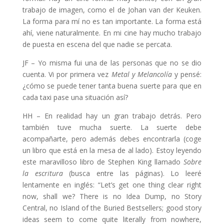
trabajo de imagen, como el de Johan van der Keuken.
La forma para mí no es tan importante. La forma está
ahí, viene naturalmente. En mi cine hay mucho trabajo
de puesta en escena del que nadie se percata.
JF – Yo misma fui una de las personas que no se dio
cuenta. Vi por primera vez
Metal y Melancolía
y pensé:
¿cómo se puede tener tanta buena suerte para que en
cada taxi pase una situación así?
HH – En realidad hay un gran trabajo detrás. Pero
también tuve mucha suerte. La suerte debe
acompañarte, pero además debes encontrarla (coge
un libro que está en la mesa de al lado). Estoy leyendo
este maravilloso libro de Stephen King llamado
Sobre
la escritura
(busca entre las páginas). Lo leeré
lentamente en inglés: “Let’s get one thing clear right
now, shall we? There is no Idea Dump, no Story
Central, no Island of the Buried Bestsellers; good story
ideas seem to come quite literally from nowhere,