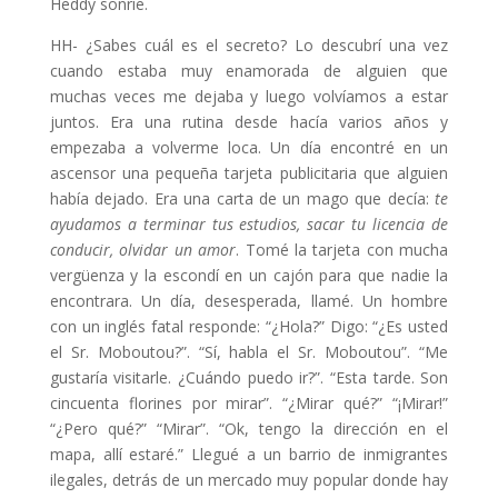
Heddy sonríe.
HH- ¿Sabes cuál es el secreto? Lo descubrí una vez
cuando estaba muy enamorada de alguien que
muchas veces me dejaba y luego volvíamos a estar
juntos. Era una rutina desde hacía varios años y
empezaba a volverme loca. Un día encontré en un
ascensor una pequeña tarjeta publicitaria que alguien
había dejado. Era una carta de un mago que decía:
te
ayudamos a terminar tus estudios, sacar tu licencia de
conducir, olvidar un amor
. Tomé la tarjeta con mucha
vergüenza y la escondí en un cajón para que nadie la
encontrara. Un día, desesperada, llamé. Un hombre
con un inglés fatal responde: “¿Hola?” Digo: “¿Es usted
el Sr. Moboutou?”. “Sí, habla el Sr. Moboutou”. “Me
gustaría visitarle. ¿Cuándo puedo ir?”. “Esta tarde. Son
cincuenta florines por mirar”. “¿Mirar qué?” “¡Mirar!”
“¿Pero qué?” “Mirar”. “Ok, tengo la dirección en el
mapa, allí estaré.” Llegué a un barrio de inmigrantes
ilegales, detrás de un mercado muy popular donde hay