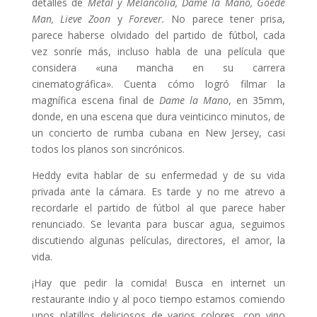
detalles de
Metal y Melancolía, Dame la Mano, Goede
Man, Lieve Zoon
y
Forever.
No parece tener prisa,
parece haberse olvidado del partido de fútbol, ​​cada
vez sonríe más, incluso habla de una película que
considera «una mancha en su carrera
cinematográfica». Cuenta cómo logró filmar la
magnífica escena final de
Dame la Mano
, en 35mm,
donde, en una escena que dura veinticinco minutos, de
un concierto de rumba cubana en New Jersey, casi
todos los planos son sincrónicos.
Heddy evita hablar de su enfermedad y de su vida
privada ante la cámara. Es tarde y no me atrevo a
recordarle el partido de fútbol al que parece haber
renunciado. Se levanta para buscar agua, seguimos
discutiendo algunas películas, directores, el amor, la
vida.
¡Hay que pedir la comida! Busca en internet un
restaurante indio y al poco tiempo estamos comiendo
unos platillos deliciosos de varios colores, con vino