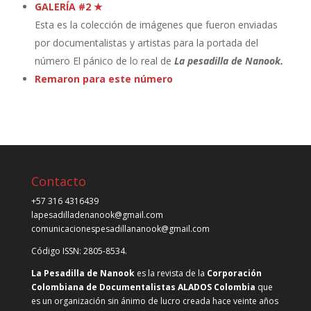
GALERÍA #2 ★
Esta es la colección de imágenes que fueron enviadas
por documentalistas y artistas para la portada del
número El pánico de lo real de
La pesadilla de Nanook.
Remaron para este número
Contacto
+57 316 4316439
lapesadilladenanook@gmail.com
comunicacionespesadillananook@gmail.com
Código ISSN: 2805-8534.
La Pesadilla de Nanook
es la revista de la
Corporación
Colombiana de Documentalistas ALADOS Colombia
que
es un organización sin ánimo de lucro creada hace veinte años