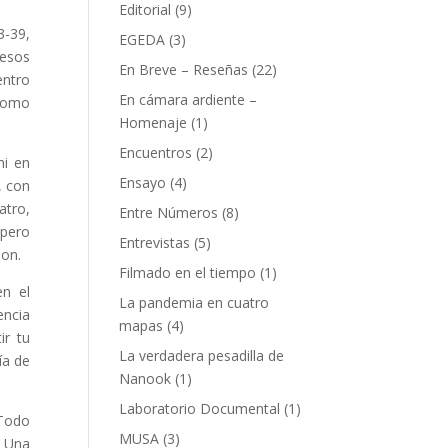
Editorial
(9)
3-39,
EGEDA
(3)
besos
En Breve – Reseñas
(22)
entro
En cámara ardiente –
 como
Homenaje
(1)
Encuentros
(2)
hi en
Ensayo
(4)
, con
atro,
Entre Números
(8)
 pero
Entrevistas
(5)
ion.
Filmado en el tiempo
(1)
en el
La pandemia en cuatro
encia
mapas
(4)
ir tu
La verdadera pesadilla de
ía de
Nanook
(1)
Laboratorio Documental
(1)
 Todo
MUSA
(3)
. Una