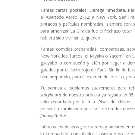
Tantas cartas, postales, Entrega Inmediata, Par 
al Apartado Aéreo 2752; a New York, San Fra
pintados y películas nombradas, siempre con p
para amenizar La Giralda fue el flechazo tota
hubiera sido vivir sin ti, querido.
Tantas comidas preparadas, compartidas, sab
New York, los Turcos, el Miyako o Yacomí, en S
guayabo o con sueño y afán por llegar a tiem
guiados por el librito rojo de París. Sin fin de 
bien preparado, para el examen de lo visto, por 
Tu sonrisa al soplarnos suavemente para ref
storyboard
de nuestra película ya rayada en 35
solo recordada por la mía. Risas de chistes 
presencia caminando por esos recorridos nuestro
Johnny Guitar.
Infinitos los deseos y recuerdos y andares en
lo compartido, consultado e inspirado no se