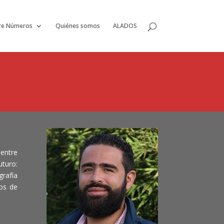
re Números
Quiénes somos
ALADOS
entre
turo:
grafía
os de