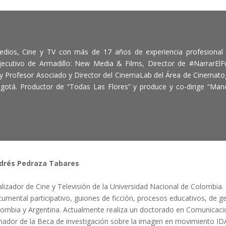
edios, Cine y TV con más de 17 años de experiencia profesional 
ecutivo de Armadillo: New Media & Films, Director de #NarrarElFu
y Profesor Asociado y Director del CinemaLab del Área de Cinemato
gotá. Productor de “Todas Las Flores” y produce y co-dirige “Man
drés Pedraza Tabares
lizador de Cine y Televisión de la Universidad Nacional de Colombia.
umental participativo, guiones de ficción, procesos educativos, de ge
ombia y Argentina. Actualmente realiza un doctorado en Comunicación
ador de la Beca de investigación sobre la imagen en movimiento IDA