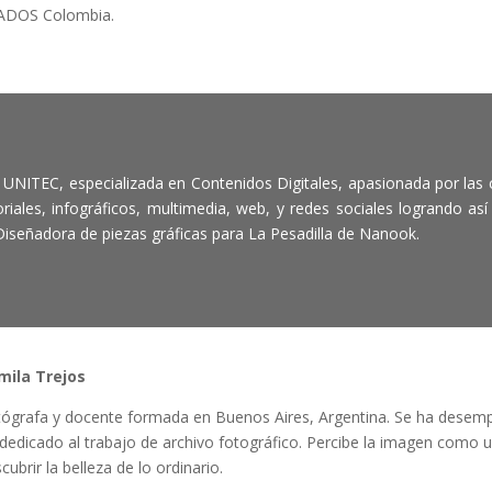
ADOS Colombia.
 UNITEC, especializada en Contenidos Digitales, apasionada por las
ales, infográficos, multimedia, web, y redes sociales logrando así
 Diseñadora de piezas gráficas para La Pesadilla de Nanook.
mila Trejos
ógrafa y docente formada en Buenos Aires, Argentina. Se ha desempe
dedicado al trabajo de archivo fotográfico. Percibe la imagen como 
cubrir la belleza de lo ordinario.