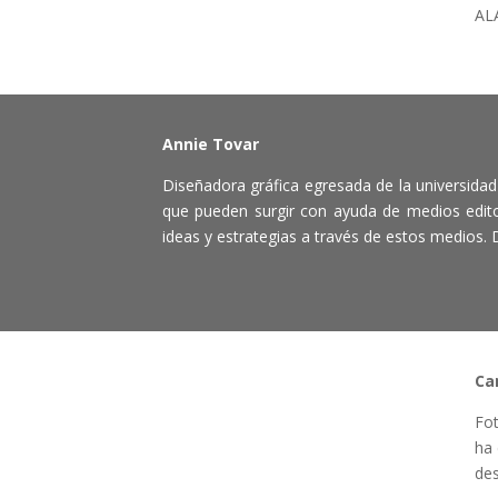
AL
Annie Tovar
Diseñadora gráfica egresada de la universidad
que pueden surgir con ayuda de medios editori
ideas y estrategias a través de estos medios.
Ca
Fot
ha 
des