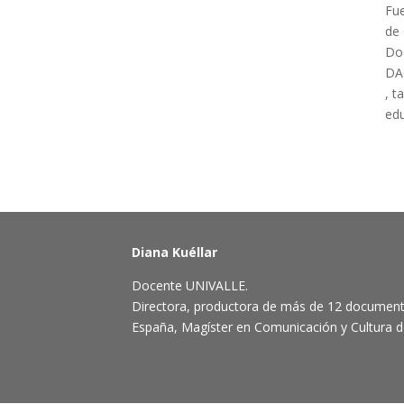
Fue
de 
Doc
DAC
, t
edu
Diana Kuéllar
Docente UNIVALLE.
Directora, productora de más de 12 document
España, Magíster en Comunicación y Cultura de 