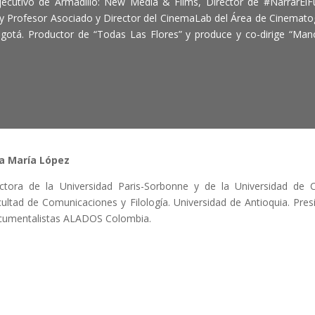
ecutivo de Armadillo: New Media & Films, Director de #NarrarElFu
y Profesor Asociado y Director del CinemaLab del Área de Cinemato
gotá. Productor de “Todas Las Flores” y produce y co-dirige “Man
a María López
ctora de la Universidad Paris-Sorbonne y de la Universidad de C
ultad de Comunicaciones y Filología. Universidad de Antioquia. Presi
cumentalistas ALADOS Colombia.