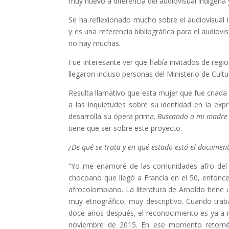
muy nuevo a diferencia del audiovisual indígena
Se ha reflexionado mucho sobre el audiovisual 
y es una referencia bibliográfica para el audiov
no hay muchas.
Fue interesante ver que había invitados de regi
llegaron incluso personas del Ministerio de Cultu
Resulta llamativo que esta mujer que fue criada
a las inquietudes sobre su identidad en la expr
desarrolla su ópera prima
, Buscando a mi madre
tiene que ser sobre este proyecto.
¿De qué se trata y en qué estado está el documen
“Yo me enamoré de las comunidades afro del P
chocoano que llegó a Francia en el 50, entonce
afrocolombiano. La literatura de Arnoldo tiene 
muy etnográfico, muy descriptivo. Cuando trabaj
doce años después, el reconocimiento es ya a n
noviembre de 2015. En ese momento retomé al