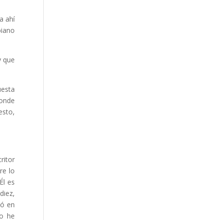
a ahí
biano
y que
uesta
donde
esto,
ritor
re lo
Él es
diez,
ió en
no he