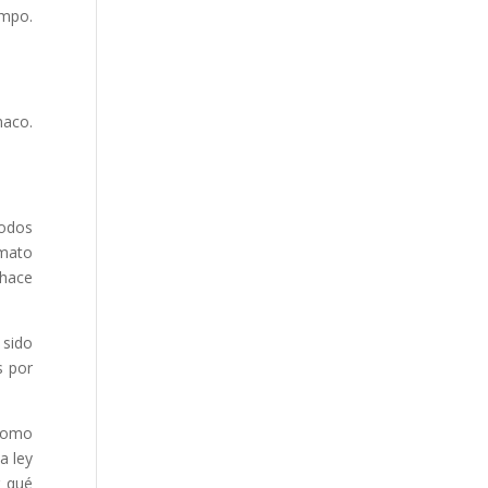
empo.
maco.
todos
rmato
 hace
 sido
s por
como
a ley
r qué