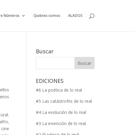
re Números
Quiénes somos
ALADOS
Buscar
EDICIONES
ellos
#6 La poética de lo real
manos
#5 Las catástrofes de lo real
#4 La evolución de lo real
ural.
afro,
#3 La invención de lo real
 cine
#2 El pánico de lo real