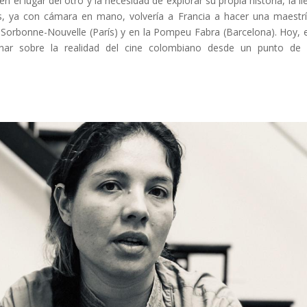
el lugar del otro y la necesidad de explorar su propia historia, la ll
s, ya con cámara en mano, volvería a Francia a hacer una maestr
d Sorbonne-Nouvelle (París) y en la Pompeu Fabra (Barcelona). Hoy, 
onar sobre la realidad del cine colombiano desde un punto de 