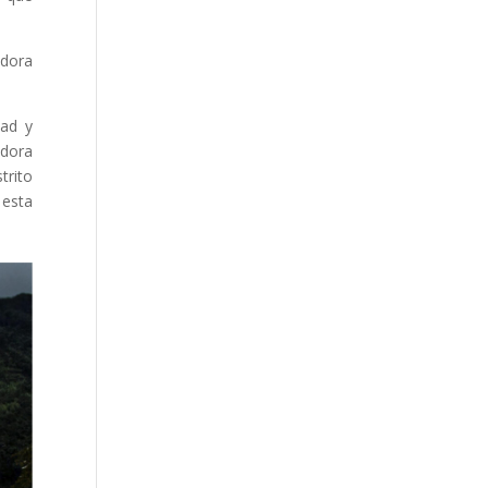
adora
dad y
adora
trito
 esta