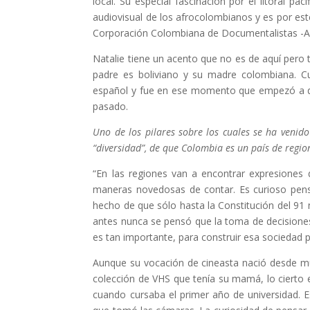
local. Su especial fascinación por el litoral p
audiovisual de los afrocolombianos y es por es
Corporación Colombiana de Documentalistas -AL
Natalie tiene un acento que no es de aquí pero 
padre es boliviano y su madre colombiana. C
español y fue en ese momento que empezó a dar
pasado.
Uno de los pilares sobre los cuales se ha venid
“diversidad”, de que Colombia es un país de regio
“En las regiones van a encontrar expresiones d
maneras novedosas de contar. Es curioso pens
hecho de que sólo hasta la Constitución del 91
antes nunca se pensó que la toma de decisiones 
es tan importante, para construir esa sociedad 
Aunque su vocación de cineasta nació desde mu
colección de VHS que tenía su mamá, lo cierto
cuando cursaba el primer año de universidad. Es