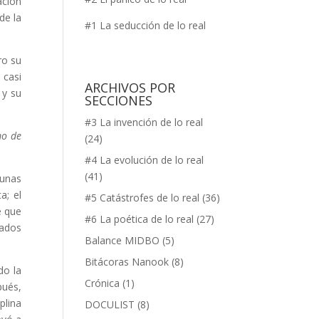
ación
de la
#1 La seducción de lo real
ro su
 casi
ARCHIVOS POR
 y su
SECCIONES
#3 La invención de lo real
mo de
(24)
#4 La evolución de lo real
(41)
 unas
a; el
#5 Catástrofes de lo real
(36)
e que
#6 La poética de lo real
(27)
lados
Balance MIDBO
(5)
Bitácoras Nanook
(8)
do la
Crónica
(1)
pués,
plina
DOCULIST
(8)