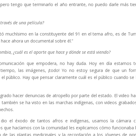
, pero tengo que terminarlo el año entrante, no puedo darle más ti
través de una película?
rtó muchísimo en la constituyente del 91 en el tema afro, es de Tu
 hace ahora un documental sobre él.”
mbia, ¿cuál es el aporte que hace y dónde se está viendo?
 comunicación que empodera, no hay duda. Hoy en día estamos 
tiempo, las imágenes, ¡todo! Yo no estoy segura de que un fo
 el público. Hay que pensar claramente cuál es el público cuando se
ogrado hacer denuncias de atropello por parte del estado. El video ha
o también se ha visto en las marchas indígenas, con videos grabado
hechos.
 dio el éxodo de tantos afros e indígenas, usamos la cámara 
os que hacíamos con la comunidad les explicamos cómo funcionaba l
ión de las plantas medicinales y la recordación a los jóvenes de po