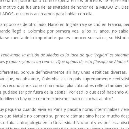
acífico la ha posicionado como experta en los procesos de represent
te motivo que fue una de las invitadas de honor de la MIDBO 21. Des
ADOS- quisimos acercarnos para hablar con ella.
tampoco es de otro lado. Nació en Inglaterra y se crió en Francia, pe
uando llegó a Colombia por primera vez, a los 19 años, no sabía
se cuenta de lo importante que es conocer sus raíces, su historia
o renovando la misión de Alados es la idea de que “región” es sinóni
nes y cada región es un centro. ¿Qué opinas de esta filosofía de Alados?
iferentes, porque definitivamente allí hay unas estéticas diversas,
ar que, no obstante, Colombia es un país supremamente centralist
 nos reconocimos como una nación pluricultural es reflejo también d
pudiese ser por fuera de la capital. Por eso lo que está haciendo A
pluridiversa hay que crear mecanismos para escuchar al otro”.
y pequeña cuando vivía en París y pasaba horas interminables vien
 es que Natalie no compró su primera cámara sino hasta mucho des
tudiaba antropología en la Universidad Nacional y es por esta disci