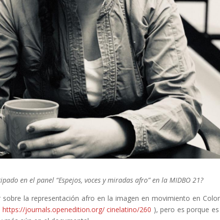
ipado en el panel “Espejos, voces y miradas afro” en la MIDBO 21?
ar sobre la representación afro en la imagen en movimiento en Colo
(
https://journals.openedition.org/ cinelatino/260
), pero es porque es