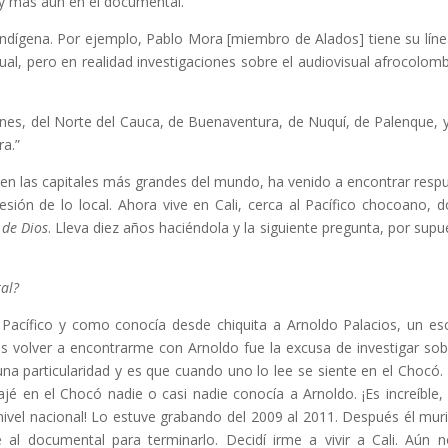
 y más aún en el documental.
indígena. Por ejemplo, Pablo Mora [miembro de Alados] tiene su líne
isual, pero en realidad investigaciones sobre el audiovisual afrocolom
ones, del Norte del Cauca, de Buenaventura, de Nuquí, de Palenque, 
ra.”
 en las capitales más grandes del mundo, ha venido a encontrar resp
esión de lo local. Ahora vive en Cali, cerca al Pacífico chocoano, 
 de Dios
. Lleva diez años haciéndola y la siguiente pregunta, por supu
tal?
acífico y como conocía desde chiquita a Arnoldo Palacios, un esc
s volver a encontrarme con Arnoldo fue la excusa de investigar sob
una particularidad y es que cuando uno lo lee se siente en el Chocó. 
é en el Chocó nadie o casi nadie conocía a Arnoldo. ¡Es increíble, 
ivel nacional! Lo estuve grabando del 2009 al 2011. Después él mur
 documental para terminarlo. Decidí irme a vivir a Cali. Aún 