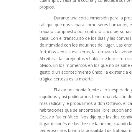
cual improvisaba una cocina y conectaba sus tel
propios.
Durante una corta inmersión para la prod
tabique que nos separa como seres humanos, esp
trabajo compuesto por cuatro o cinco personas 
casa. Con el transcurso de los días y las conve
de intimidad con los inquilinos del lugar. Las en
fortuitos –en las escaleras, la terraza o las z
Al reiterar las preguntas y hablar de lo mismo su
olvido. En los momentos en los que no se sabe 
gesto o un acontecimiento único: la existencia en
trágica certeza es la muerte.
El azar nos ponía frente a lo inesperado y n
inquilinos y así pudiéramos tener una relación
más radical y le propusimos a don Octavio, el cas
habitaciones que se encontraba libre, suponiend
Octavio fue enfático. Nos dijo que las dos cond
llegar después de las diez de la noche, cuando la
generoso: nos brindó la posibilidad de trabajar