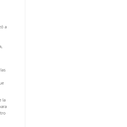
zó a
a,
las
que
 la
para
atro