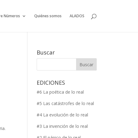
re Números
Quiénes somos
ALADOS
Buscar
EDICIONES
#6 La poética de lo real
#5 Las catástrofes de lo real
a
#4 La evolución de lo real
a
#3 La invención de lo real
ia.
#2 El pánico de lo real