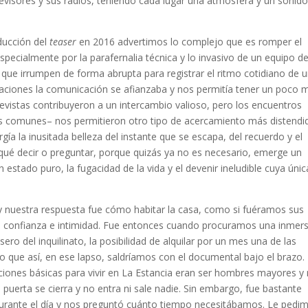
evisores y sus radios, teniendo cada lugar una atmósfera y un sonid
ucción del
teaser
en 2016 advertimos lo complejo que es romper el
ecialmente por la parafernalia técnica y lo invasivo de un equipo d
que irrumpen de forma abrupta para registrar el ritmo cotidiano de 
rsaciones la comunicación se afianzaba y nos permitía tener un poco 
trevistas contribuyeron a un intercambio valioso, pero los encuentros
onas comunes– nos permitieron otro tipo de acercamiento más distendi
rgía la inusitada belleza del instante que se escapa, del recuerdo y el
qué decir o preguntar, porque quizás ya no es necesario, emerge un
 estado puro, la fugacidad de la vida y el devenir ineludible cuya únic
uestra respuesta fue cómo habitar la casa, como si fuéramos sus
 de confianza e intimidad. Fue entonces cuando procuramos una inmer
ero del inquilinato, la posibilidad de alquilar por un mes una de las
o que así, en ese lapso, saldríamos con el documental bajo el brazo
iciones básicas para vivir en La Estancia eran ser hombres mayores y
 puerta se cierra y no entra ni sale nadie. Sin embargo, fue bastante
 durante el día y nos preguntó cuánto tiempo necesitábamos. Le pedi