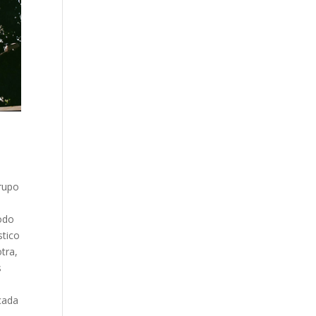
rupo
todo
stico
tra,
s
cada