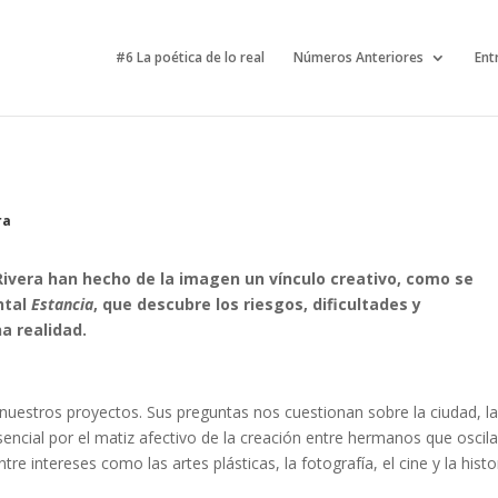
#6 La poética de lo real
Números Anteriores
Ent
ra
vera han hecho de la imagen un vínculo creativo, como se
ntal
Estancia
, que descubre los riesgos, dificultades y
a realidad.
ros proyectos. Sus preguntas nos cuestionan sobre la ciudad, l
sencial por el matiz afectivo de la creación entre hermanos que oscil
re intereses como las artes plásticas, la fotografía, el cine y la histor