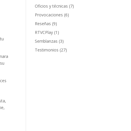
Oficios y técnicas
(7)
Provocaciones
(6)
Reseñas
(9)
RTVCPlay
(1)
itu
Semblanzas
(3)
Testimonios
(27)
mara
 su
íces
sta,
ie,