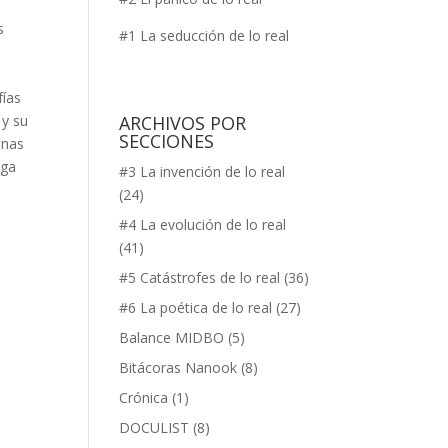
s
#1 La seducción de lo real
fías
 y su
ARCHIVOS POR
SECCIONES
inas
rga
#3 La invención de lo real
(24)
#4 La evolución de lo real
(41)
#5 Catástrofes de lo real
(36)
#6 La poética de lo real
(27)
Balance MIDBO
(5)
Bitácoras Nanook
(8)
Crónica
(1)
DOCULIST
(8)