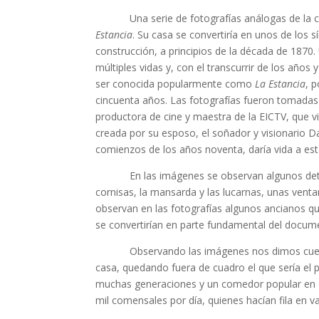
Una serie de fotografías análogas de la casa
Estancia
. Su casa se convertiría en unos de los
construcción, a principios de la década de 1870
múltiples vidas y, con el transcurrir de los año
ser conocida popularmente como
La Estancia
, 
cincuenta años. Las fotografías fueron tomadas
productora de cine y maestra de la EICTV, que vi
creada por su esposo, el soñador y visionario Dan
comienzos de los años noventa, daría vida a esta 
En las imágenes se observan algunos detalles
cornisas, la mansarda y las lucarnas, unas vent
observan en las fotografías algunos ancianos que
se convertirían en parte fundamental del docume
Observando las imágenes nos dimos cuenta de
casa, quedando fuera de cuadro el que sería el p
muchas generaciones y un comedor popular en el
mil comensales por día, quienes hacían fila en v