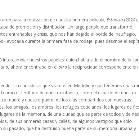
n para la realización de nuestra primera película,
Estancia
(2024),
tapa de promoción y distribución. Un largo periplo que transformó
os entrañables y crisis, que nos han dejado al borde del naufragio,
s– evocada durante la primera fase de rodaje, pues describe el espír
ercambiar nuestros papeles: quien había sido el hombre de la cá
e
uno
, ahora encontraba en el
otro
la reciprocidad correspondiente en
r sin considerar que vivimos en Medellín y que tenemos unas ra
d como el territorio de nuestra infancia, como el espacio de nuestra
stra madre y nuestro padre, de los días compartidos con nuestras
s, los amigos, los amores, los refugios cotidianos, los lugares de fie
os lugares de la memoria, de una ciudad que es parte de todos y de nad
elos, de sus primeras casas y calles, de algunos vestigios que sólo
n su pasado, que ha destruido buena parte de su memoria urbana y