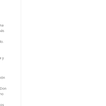
o
e
una
más
do.
a y
sión
. Don
 no
mos