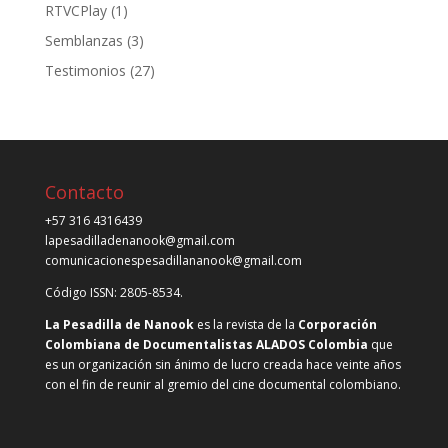
RTVCPlay
(1)
Semblanzas
(3)
Testimonios
(27)
Contacto
+57 316 4316439
lapesadilladenanook@gmail.com
comunicacionespesadillananook@gmail.com
Código ISSN: 2805-8534.
La Pesadilla de Nanook
es la revista de la
Corporación
Colombiana de Documentalistas ALADOS Colombia
que
es un organización sin ánimo de lucro creada hace veinte años
con el fin de reunir al gremio del cine documental colombiano.