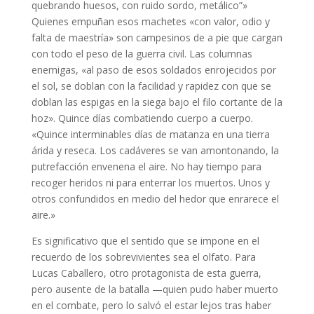
quebrando huesos, con ruido sordo, metálico”»
Quienes empuñan esos machetes «con valor, odio y
falta de maestría» son campesinos de a pie que cargan
con todo el peso de la guerra civil. Las columnas
enemigas, «al paso de esos soldados enrojecidos por
el sol, se doblan con la facilidad y rapidez con que se
doblan las espigas en la siega bajo el filo cortante de la
hoz». Quince días combatiendo cuerpo a cuerpo.
«Quince interminables días de matanza en una tierra
árida y reseca. Los cadáveres se van amontonando, la
putrefacción envenena el aire. No hay tiempo para
recoger heridos ni para enterrar los muertos. Unos y
otros confundidos en medio del hedor que enrarece el
aire.»
Es significativo que el sentido que se impone en el
recuerdo de los sobrevivientes sea el olfato. Para
Lucas Caballero, otro protagonista de esta guerra,
pero ausente de la batalla —quien pudo haber muerto
en el combate, pero lo salvó el estar lejos tras haber