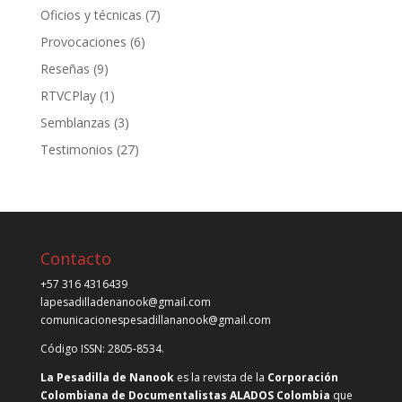
Oficios y técnicas
(7)
Provocaciones
(6)
Reseñas
(9)
RTVCPlay
(1)
Semblanzas
(3)
Testimonios
(27)
Contacto
+57 316 4316439
lapesadilladenanook@gmail.com
comunicacionespesadillananook@gmail.com
Código ISSN: 2805-8534.
La Pesadilla de Nanook
es la revista de la
Corporación
Colombiana de Documentalistas ALADOS Colombia
que